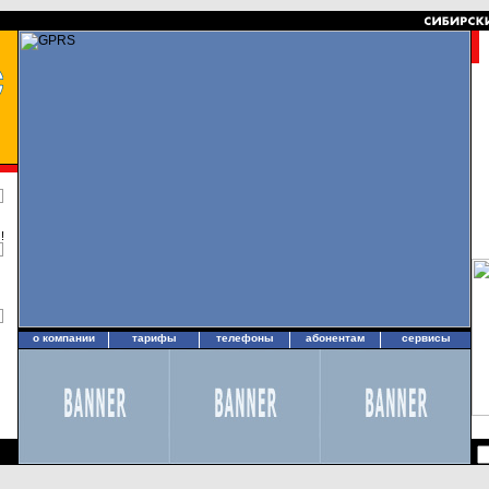
!
о компании
тарифы
телефоны
абонентам
сервисы